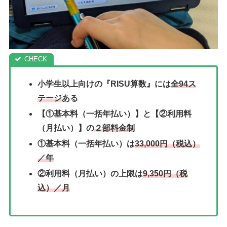
小学生以上向けの『RISU算数』には
全94ス
テージ
ある
【①基本料（一括年払い）】と【②利用料
（月払い）】の
２部料金制
①基本料（一括年払い）は
33,000円（税込）
／年
②利用料（月払い）の上限は
9,350円（税
込）／月