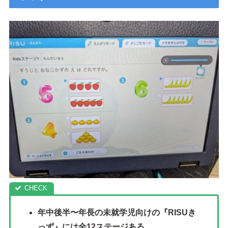
年中後半〜年長の未就学児向けの
『RISUき
っず』には
全12ステージ
ある