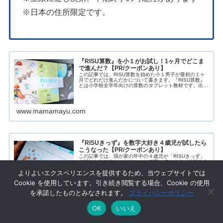
※日本の住所限定です。
『RISU算数』を小１がお試し！1ヶ月でどこま
で進んだ？【PR/クーポンあり】
この記事では、RISU算数を始めた小１男子が最初の１ヶ
月でどれだけ進んだかについて書きます。『RISU算数』
とは小学校全学年向けの算数のタブレット教材です。出題
や復習は完全に自動化され、数的概念の先取りや定着が期
待できるので、忙しい共働き家...
www.mamamayu.com
『RISUきっず』を数字大好き４歳児が試したら
こうなった【PR/クーポンあり】
この記事では、我が家の年中の４歳児が「RISUきっず」
を試したらどうなったかについて書いています。結論から
いうとPR記事失格！？なくらい、うまく行きませんでし
よりよいエクスペリエンスを提供するため、当ウェブサイトでは
た。運営さん、すみません。『RISUきっず』とは年中〜
年長向けの算数のタブレット教...
Cookie を使用しています。引き続き閲覧する場合、Cookie の使用
を承諾したものとみなされます。
プライバシーポリシー
www.mamamayu.com
OK
いいえ