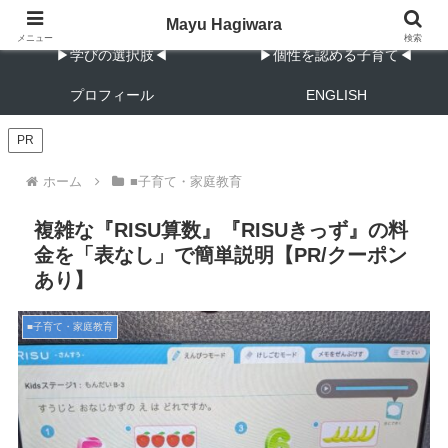
教育と子育ての実践メモ
Mayu Hagiwara
メニュー
検索
▶︎学びの選択肢◀︎
▶︎個性を認める子育て◀︎
プロフィール
ENGLISH
PR
ホーム
■子育て・家庭教育
複雑な『RISU算数』『RISUきっず』の料
金を「表なし」で簡単説明【PR/クーポン
あり】
■子育て・家庭教育