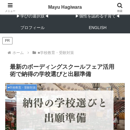
教育と子育ての実践メモ
Mayu Hagiwara
メニュー
検索
▶︎学びの選択肢◀︎
▶︎個性を認める子育て◀︎
プロフィール
ENGLISH
PR
ホーム
■学校教育・受験対策
最新のボーディングスクールフェア活用
術で納得の学校選びと出願準備
■学校教育・受験対策