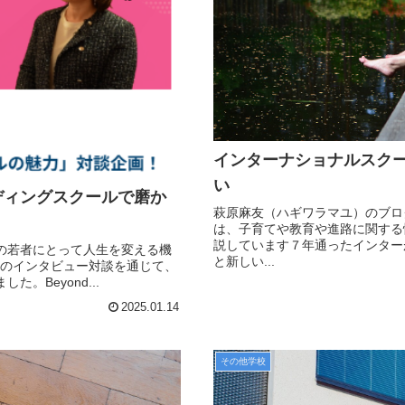
インターナショナルスク
い
ディングスクールで磨か
萩原麻友（ハギワラマユ）のブロ
は、子育てや教育や進路に関する
説しています７年通ったインター
の若者にとって人生を変える機
と新しい...
さんとのインタビュー対談を通じて、
Beyond...
2025.01.14
その他学校