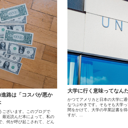
大学に行く意味ってなん
の進路は「コスパが悪か
かつてアメリカと日本の大学に通
本
なつぶやきです。そもそも大学っ
間をかけて、大学の卒業証書を得
うございます。このブログで
すが、...
。最近読んだ本によって、私の
で、何が呼び起こされて、どん