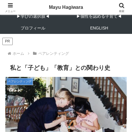
教育と子育ての実践メモ
Mayu Hagiwara
メニュー
検索
▶︎学びの選択肢◀︎
▶︎個性を認める子育て◀︎
プロフィール
ENGLISH
PR
ホーム
ペアレンティング
私と「子ども」「教育」との関わり史
ペアレンティング