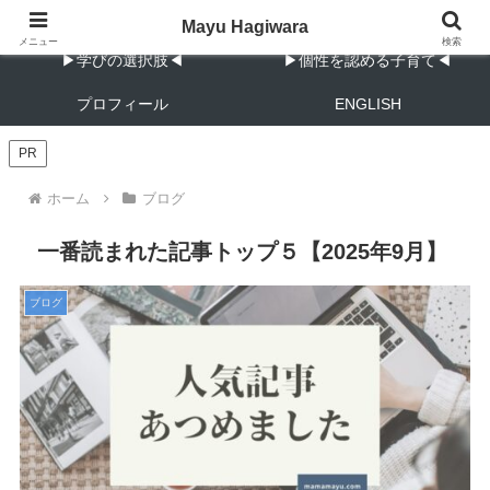
教育と子育ての実践メモ
Mayu Hagiwara
メニュー
検索
▶︎学びの選択肢◀︎
▶︎個性を認める子育て◀︎
プロフィール
ENGLISH
PR
ホーム
ブログ
一番読まれた記事トップ５【2025年9月】
ブログ