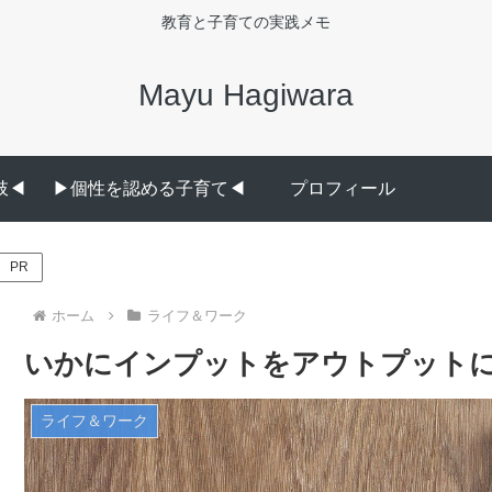
教育と子育ての実践メモ
Mayu Hagiwara
◀︎
▶︎個性を認める子育て◀︎
プロフィール
PR
ホーム
ライフ＆ワーク
いかにインプットをアウトプット
ライフ＆ワーク