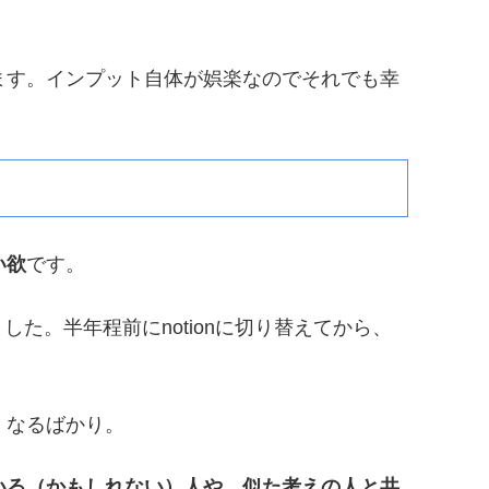
ます。インプット自体が娯楽なのでそれでも幸
い欲
です。
ました。半年程前にnotionに切り替えてから、
くなるばかり。
いる（かもしれない）人や、似た考えの人と共