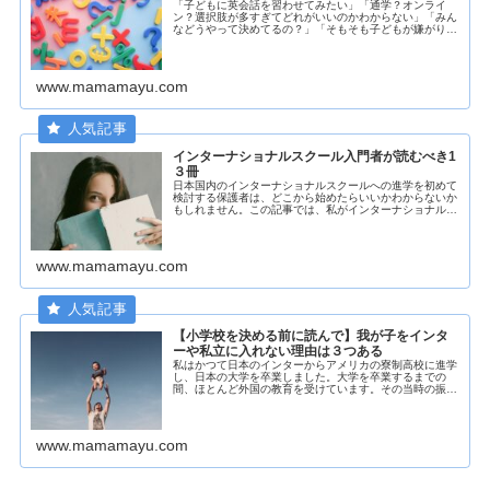
「子どもに英会話を習わせてみたい」「通学？オンライ
ン？選択肢が多すぎてどれがいいのかわからない」「みん
などうやって決めてるの？」「そもそも子どもが嫌がりそ
う」と悩むことありませんか？もれなく私もそうでした。
これまでもいろいろ探して、試して、...
www.mamamayu.com
インターナショナルスクール入門者が読むべき1
３冊
日本国内のインターナショナルスクールへの進学を初めて
検討する保護者は、どこから始めたらいいかわからないか
もしれません。この記事では、私がインターナショナルス
クール入門者だったらチェックする本をご紹介します。私
は、小２から中２まで国内のインタ...
www.mamamayu.com
【小学校を決める前に読んで】我が子をインタ
ーや私立に入れない理由は３つある
私はかつて日本のインターからアメリカの寮制高校に進学
し、日本の大学を卒業しました。大学を卒業するまでの
間、ほとんど外国の教育を受けています。その当時の振り
返り記事【経験談】日本のインターナショナルスクールに
７年間通った私が質問に答えます【経...
www.mamamayu.com