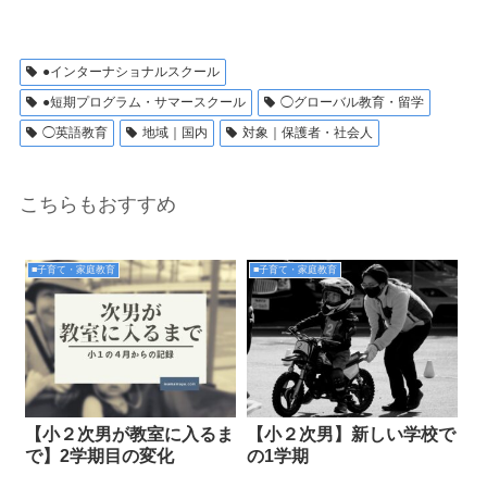
●インターナショナルスクール
●短期プログラム・サマースクール
◯グローバル教育・留学
◯英語教育
地域｜国内
対象｜保護者・社会人
こちらもおすすめ
■子育て・家庭教育
■子育て・家庭教育
【小２次男が教室に入るま
【小２次男】新しい学校で
で】2学期目の変化
の1学期