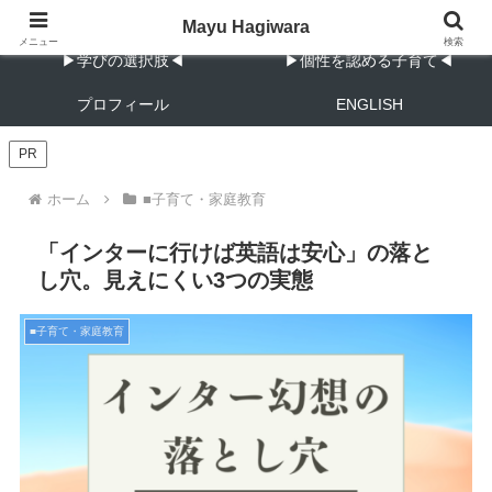
教育と子育ての実践メモ
Mayu Hagiwara
メニュー
検索
▶︎学びの選択肢◀︎
▶︎個性を認める子育て◀︎
プロフィール
ENGLISH
PR
ホーム
■子育て・家庭教育
「インターに行けば英語は安心」の落と
し穴。見えにくい3つの実態
■子育て・家庭教育