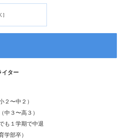
ライター
小２〜中２）
（中３〜高３）
でも１学期で中退
育学部卒）