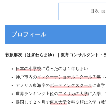
目次
プロフィール
萩原麻友（はぎわらまゆ）｜教育コンサルタント・
日本の小学校
に通ったのは１年ちょい
神戸市内の
インターナショナルスクール７年
（
アメリカ東海岸の
ボーディングスクール
に進学
世界ランキング上位の
アメリカの大学
に入学、
帰国して２ヶ月で
東京大学
文科３類に入学（教