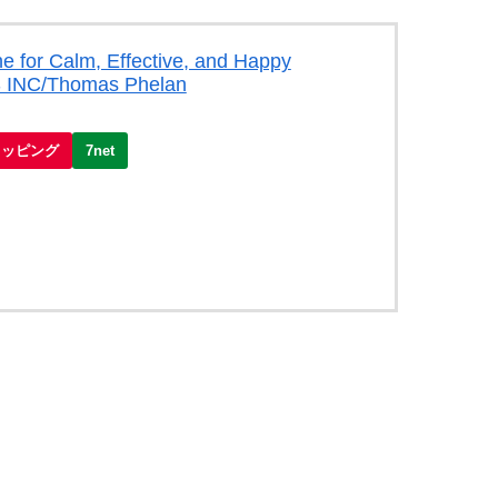
ne for Calm, Effective, and Happy
INC/Thomas Phelan
ョッピング
7net
。