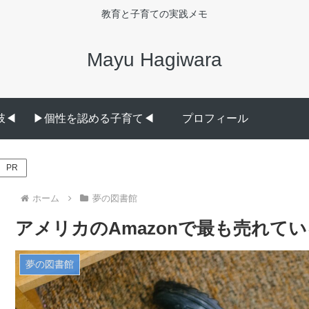
教育と子育ての実践メモ
Mayu Hagiwara
◀︎
▶︎個性を認める子育て◀︎
プロフィール
PR
ホーム
夢の図書館
アメリカのAmazonで最も売れている
夢の図書館