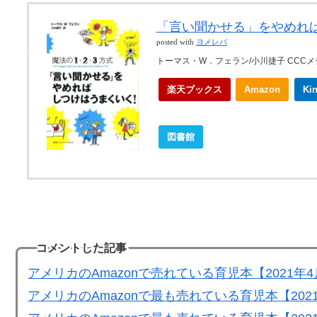
「言い聞かせる」をやめれ
posted with
ヨメレバ
トーマス・W．フェラン/小川捷子 CCCメデ
楽天ブックス
Amazon
Ki
図書館
コメントした記事
アメリカのAmazonで売れている育児本【2021年
アメリカのAmazonで最も売れている育児本【202