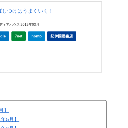
ばしつけはうまくいく！
ィアハウス 2012年03月
ndle
7net
honto
紀伊國屋書店
4月】
1年5月】