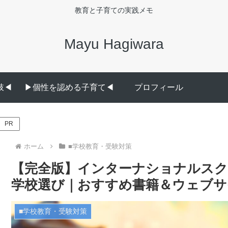
教育と子育ての実践メモ
Mayu Hagiwara
◀︎
▶︎個性を認める子育て◀︎
プロフィール
PR
ホーム
■学校教育・受験対策
【完全版】インターナショナルスク
学校選び｜おすすめ書籍＆ウェブサ
■学校教育・受験対策